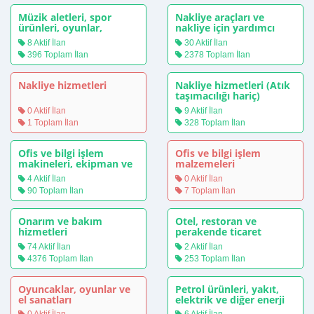
Müzik aletleri, spor
Nakliye araçları ve
ürünleri, oyunlar,
nakliye için yardımcı
oyuncaklar, el sanatları,
ürünler
8 Aktif İlan
30 Aktif İlan
sanat
396 Toplam İlan
2378 Toplam İlan
Nakliye hizmetleri
Nakliye hizmetleri (Atık
taşımacılığı hariç)
0 Aktif İlan
9 Aktif İlan
1 Toplam İlan
328 Toplam İlan
Ofis ve bilgi işlem
Ofis ve bilgi işlem
makineleri, ekipman ve
malzemeleri
malzemeleri
4 Aktif İlan
0 Aktif İlan
90 Toplam İlan
7 Toplam İlan
Onarım ve bakım
Otel, restoran ve
hizmetleri
perakende ticaret
hizmetleri
74 Aktif İlan
2 Aktif İlan
4376 Toplam İlan
253 Toplam İlan
Oyuncaklar, oyunlar ve
Petrol ürünleri, yakıt,
el sanatları
elektrik ve diğer enerji
kaynakları