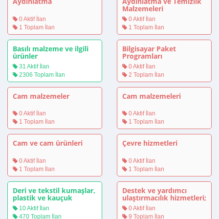
Aydınlatma
Aydınlatma ve Temizlik
Malzemeleri
0 Aktif İlan
0 Aktif İlan
1 Toplam İlan
1 Toplam İlan
Basılı malzeme ve ilgili
Bilgisayar Paket
ürünler
Programları
31 Aktif İlan
0 Aktif İlan
2306 Toplam İlan
2 Toplam İlan
Cam malzemeler
Cam malzemeleri
0 Aktif İlan
0 Aktif İlan
1 Toplam İlan
1 Toplam İlan
Cam ve cam ürünleri
Çevre hizmetleri
0 Aktif İlan
0 Aktif İlan
1 Toplam İlan
1 Toplam İlan
Deri ve tekstil kumaşlar,
Destek ve yardımcı
plastik ve kauçuk
ulaştırmacılık hizmetleri;
malzemeler
seyahat acentası
10 Aktif İlan
0 Aktif İlan
hizmetleri
470 Toplam İlan
9 Toplam İlan