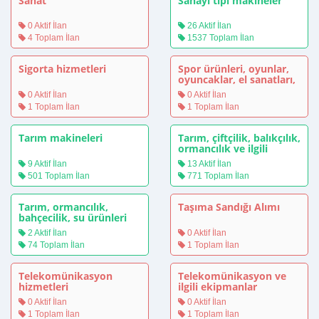
Sanat
Sanayi tipi makineler
0 Aktif İlan
26 Aktif İlan
4 Toplam İlan
1537 Toplam İlan
Sigorta hizmetleri
Spor ürünleri, oyunlar,
oyuncaklar, el sanatları,
sanat
0 Aktif İlan
0 Aktif İlan
1 Toplam İlan
1 Toplam İlan
Tarım makineleri
Tarım, çiftçilik, balıkçılık,
ormancılık ve ilgili
ürünler
9 Aktif İlan
13 Aktif İlan
501 Toplam İlan
771 Toplam İlan
Tarım, ormancılık,
Taşıma Sandığı Alımı
bahçecilik, su ürünleri
yetiştiriciliği ve arıcılık
2 Aktif İlan
0 Aktif İlan
hizmetleri
74 Toplam İlan
1 Toplam İlan
Telekomünikasyon
Telekomünikasyon ve
hizmetleri
ilgili ekipmanlar
0 Aktif İlan
0 Aktif İlan
1 Toplam İlan
1 Toplam İlan