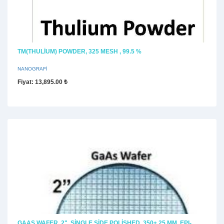
TM(THULIUM) POWDER, 325 MESH , 99.5 %
NANOGRAFİ
Fiyat
: 13,895.00 ₺
GAAS WAFER, 2", SINGLE SIDE POLISHED, 350± 25 ΜM, EPI-