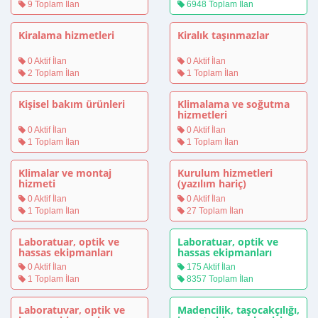
9 Toplam İlan
6948 Toplam İlan
Kiralama hizmetleri
Kiralık taşınmazlar
0 Aktif İlan
0 Aktif İlan
2 Toplam İlan
1 Toplam İlan
Kişisel bakım ürünleri
Klimalama ve soğutma
hizmetleri
0 Aktif İlan
0 Aktif İlan
1 Toplam İlan
1 Toplam İlan
Klimalar ve montaj
Kurulum hizmetleri
hizmeti
(yazılım hariç)
0 Aktif İlan
0 Aktif İlan
1 Toplam İlan
27 Toplam İlan
Laboratuar, optik ve
Laboratuar, optik ve
hassas ekipmanları
hassas ekipmanları
(gözlük hariç)
(gözlük hariç)
0 Aktif İlan
175 Aktif İlan
1 Toplam İlan
8357 Toplam İlan
Laboratuvar, optik ve
Madencilik, taşocakçılığı,