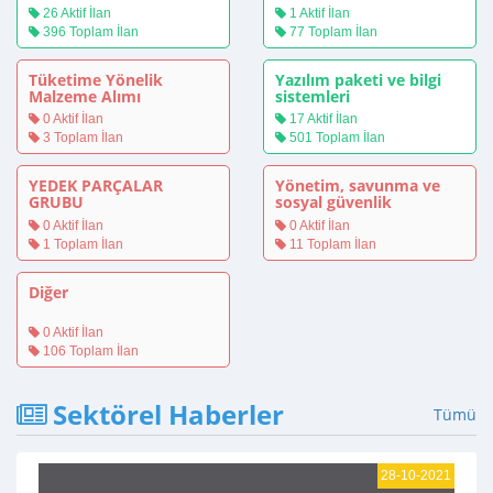
işe alma ve istihdam,
26 Aktif İlan
1 Aktif İlan
baskı ve güvenlik
396 Toplam İlan
77 Toplam İlan
Tüketime Yönelik
Yazılım paketi ve bilgi
Malzeme Alımı
sistemleri
0 Aktif İlan
17 Aktif İlan
3 Toplam İlan
501 Toplam İlan
YEDEK PARÇALAR
Yönetim, savunma ve
GRUBU
sosyal güvenlik
hizmetleri
0 Aktif İlan
0 Aktif İlan
1 Toplam İlan
11 Toplam İlan
Diğer
0 Aktif İlan
106 Toplam İlan
Sektörel Haberler
Tümü
28-10-2021