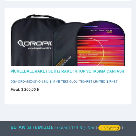
PICKLEBALL RAKET SETI (2 RAKET 4 TOP VE TAŞIMA ÇANTASI)
DGA ORGANİZASYON BİLİŞİM VE TEKNOLOJİ TİCARET LİMİTED ŞİRKETİ
Fiyat
: 3,200.00 ₺
ŞU AN SİTEMİZDE
Toplam 113 Kişi Var
(
)
113 Ziyaretçi