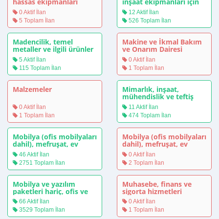
hassas ekipmanları
inşaat ekipmanları için
(gözlük hariç)
kullanılan makineler
0 Aktif İlan
12 Aktif İlan
5 Toplam İlan
526 Toplam İlan
Madencilik, temel
Makine ve İkmal Bakım
metaller ve ilgili ürünler
ve Onarım Dairesi
Başkanlığı - Tedarik ve
5 Aktif İlan
0 Aktif İlan
Stok Yönetimi Şube
115 Toplam İlan
1 Toplam İlan
Müdürlüğü
Malzemeler
Mimarlık, inşaat,
mühendislik ve teftiş
hizmetleri
0 Aktif İlan
11 Aktif İlan
1 Toplam İlan
474 Toplam İlan
Mobilya (ofis mobilyaları
Mobilya (ofis mobilyaları
dahil), mefruşat, ev
dahil), mefruşat, ev
aletleri (aydınlatma
aletleri (aydınlatma
46 Aktif İlan
0 Aktif İlan
hariç ) ve temizlik
hariç) ve temizlik
2751 Toplam İlan
2 Toplam İlan
ürünleri
ürünleri
Mobilya ve yazılım
Muhasebe, finans ve
paketleri hariç, ofis ve
sigorta hizmetleri
bilgi işlem makineleri,
66 Aktif İlan
0 Aktif İlan
ekipman ve malzemeleri
3529 Toplam İlan
1 Toplam İlan