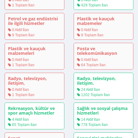
0 Aktif İlan
6 Aktif İlan
1 Toplam İlan
429 Toplam İlan
Petrol ve gaz endüstrisi
Plastik ve kauçuk
ile ilgili hizmetler
malzemeler
0 Aktif İlan
0 Aktif İlan
9 Toplam İlan
9 Toplam İlan
Plastik ve kauçuk
Posta ve
malzemeleri
telekomünikasyon
hizmetleri
0 Aktif İlan
0 Aktif İlan
1 Toplam İlan
64 Toplam İlan
Radyo, televizyon,
Radyo, televizyon,
iletişim,
iletişim,
telekomünikasyon ve
telekomünikasyon ve
0 Aktif İlan
24 Aktif İlan
ilgili ekipman
ilgili ekipmanlar
1 Toplam İlan
1202 Toplam İlan
Rekreasyon, kültür ve
Sağlık ve sosyal çalışma
spor amaçlı hizmetler
hizmetleri
4 Aktif İlan
14 Aktif İlan
65 Toplam İlan
778 Toplam İlan