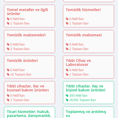
Temel metaller ve ilgili
Temizlik hizmetleri
ürünler
0 Aktif İlan
0 Aktif İlan
1 Toplam İlan
1 Toplam İlan
Temizlik malzemeleri
Temizlik malzemesi
0 Aktif İlan
0 Aktif İlan
3 Toplam İlan
2 Toplam İlan
Temizlik ürünleri
Tıbbi Cihaz ve
Laboratuvar
Malzemeleri
0 Aktif İlan
0 Aktif İlan
10 Toplam İlan
2 Toplam İlan
Tıbbi cihazlar, ilac ve
Tıbbi cihazlar, ilaç ve
kısınsel bakım ürünlerı
kişisel bakım ürünleri
0 Aktif İlan
300 Aktif İlan
1 Toplam İlan
26356 Toplam İlan
Ticari hizmetler: hukuk,
Toplanmış ve arıtılmış
pazarlama, danışmanlık,
su