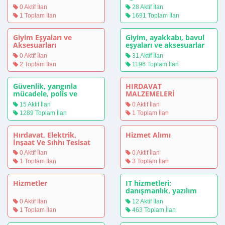
giderleri
0 Aktif İlan
28 Aktif İlan
1 Toplam İlan
1691 Toplam İlan
Giyim Eşyaları ve
Giyim, ayakkabı, bavul
Aksesuarları
eşyaları ve aksesuarlar
0 Aktif İlan
31 Aktif İlan
2 Toplam İlan
1196 Toplam İlan
Güvenlik, yangınla
HIRDAVAT
mücadele, polis ve
MALZEMELERİ
savunma teçhizatı
15 Aktif İlan
0 Aktif İlan
1289 Toplam İlan
1 Toplam İlan
Hırdavat, Elektrik,
Hizmet Alımı
İnşaat Ve Sıhhı Tesisat
Malzemeleri
0 Aktif İlan
0 Aktif İlan
1 Toplam İlan
3 Toplam İlan
Hizmetler
IT hizmetleri:
danışmanlık, yazılım
geliştirme, internet ve
0 Aktif İlan
12 Aktif İlan
destek
1 Toplam İlan
463 Toplam İlan