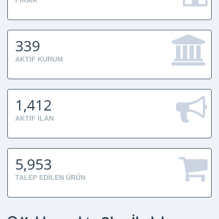
FIRMA
339
AKTIF KURUM
1,412
AKTIF İLAN
5,953
TALEP EDILEN ÜRÜN