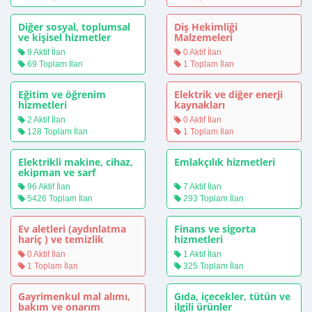
Diğer sosyal, toplumsal
Diş Hekimliği
ve kişisel hizmetler
Malzemeleri
9 Aktif İlan
0 Aktif İlan
69 Toplam İlan
1 Toplam İlan
Eğitim ve öğrenim
Elektrik ve diğer enerji
hizmetleri
kaynakları
2 Aktif İlan
0 Aktif İlan
128 Toplam İlan
1 Toplam İlan
Elektrikli makine, cihaz,
Emlakçılık hizmetleri
ekipman ve sarf
malzemeleri; aydınlatma
96 Aktif İlan
7 Aktif İlan
5426 Toplam İlan
293 Toplam İlan
Ev aletleri (aydınlatma
Finans ve sigorta
hariç ) ve temizlik
hizmetleri
ürünleri
0 Aktif İlan
1 Aktif İlan
1 Toplam İlan
325 Toplam İlan
Gayrimenkul mal alımı,
Gıda, içecekler, tütün ve
bakım ve onarım
ilgili ürünler