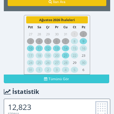
İlan Ara
Ağustos 2026 İhaleleri
Pzt
Sa
Çr
Pr
Cu
Ct
Pz
27
28
29
30
31
1
2
3
4
5
6
7
8
9
10
11
12
13
14
15
16
17
18
19
20
21
22
23
24
25
26
27
28
29
30
31
1
2
3
4
5
6
Tümünü Gör
İstatistik
12,823