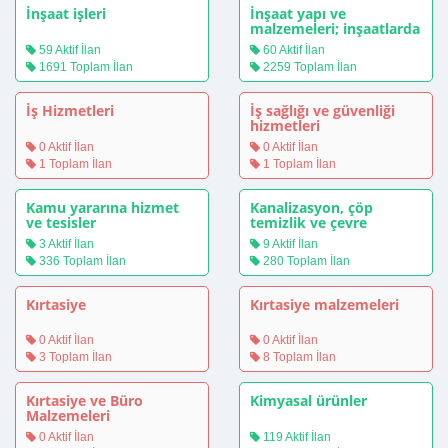
İnşaat işleri
İnşaat yapı ve
malzemeleri; inşaatlarda
kullanılan
59 Aktif İlan
60 Aktif İlan
yardımcı/destek ürünler
1691 Toplam İlan
2259 Toplam İlan
İş Hizmetleri
İş sağlığı ve güvenliği
hizmetleri
0 Aktif İlan
0 Aktif İlan
1 Toplam İlan
1 Toplam İlan
Kamu yararına hizmet
Kanalizasyon, çöp
ve tesisler
temizlik ve çevre
hizmetleri
3 Aktif İlan
9 Aktif İlan
336 Toplam İlan
280 Toplam İlan
Kırtasiye
Kırtasiye malzemeleri
0 Aktif İlan
0 Aktif İlan
3 Toplam İlan
8 Toplam İlan
Kırtasiye ve Büro
Kimyasal ürünler
Malzemeleri
0 Aktif İlan
119 Aktif İlan