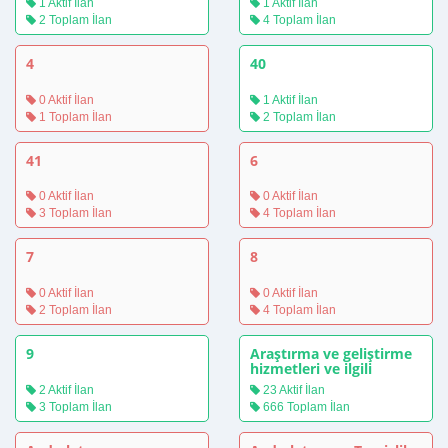
1 Aktif İlan
1 Aktif İlan
2 Toplam İlan
4 Toplam İlan
4
40
0 Aktif İlan
1 Aktif İlan
1 Toplam İlan
2 Toplam İlan
41
6
0 Aktif İlan
0 Aktif İlan
3 Toplam İlan
4 Toplam İlan
7
8
0 Aktif İlan
0 Aktif İlan
2 Toplam İlan
4 Toplam İlan
9
Araştırma ve geliştirme
hizmetleri ve ilgili
danışmanlık hizmetleri
2 Aktif İlan
23 Aktif İlan
3 Toplam İlan
666 Toplam İlan