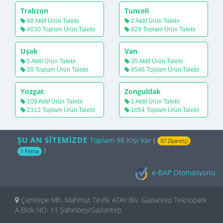
Trabzon
Tunceli
48 Aktif Ürün Talebi
2 Aktif Ürün Talebi
4030 Toplam Ürün Talebi
829 Toplam Ürün Talebi
Uşak
Van
5 Aktif Ürün Talebi
35 Aktif Ürün Talebi
20 Toplam Ürün Talebi
6546 Toplam Ürün Talebi
Yozgat
Zonguldak
109 Aktif Ürün Talebi
1 Aktif Ürün Talebi
2312 Toplam Ürün Talebi
1054 Toplam Ürün Talebi
ŞU AN SİTEMİZDE
Toplam 98 Kişi Var
(
97 Ziyaretçi
)
1 Firma
e-BAP Otomasyonu
Çamtepe Mh. Mahmut Tevfik ATAY Blv. Gaziantep Teknopark
A Blok NO: 11 Şahinbey/Gaziantep