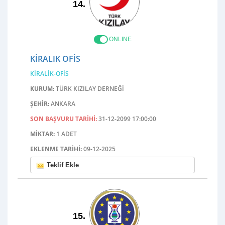
14.
ONLINE
KIRALIK OFIS
KIRALIK-OFIS
KURUM:
TÜRK KIZILAY DERNEĞI
ŞEHIR:
ANKARA
SON BAŞVURU TARIHI:
31-12-2099 17:00:00
MIKTAR:
1 ADET
EKLENME TARIHI:
09-12-2025
Teklif Ekle
15.