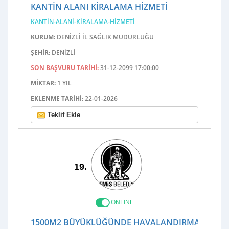
KANTIN ALANI KIRALAMA HIZMETI
KANTIN-ALANI-KIRALAMA-HIZMETI
KURUM:
DENİZLİ İL SAĞLIK MÜDÜRLÜĞÜ
ŞEHIR:
DENIZLI
SON BAŞVURU TARIHI:
31-12-2099 17:00:00
MIKTAR:
1 YIL
EKLENME TARIHI:
22-01-2026
Teklif Ekle
19.
ONLINE
1500M2 BÜYÜKLÜĞÜNDE HAVALANDIRMALI ÇOKLU