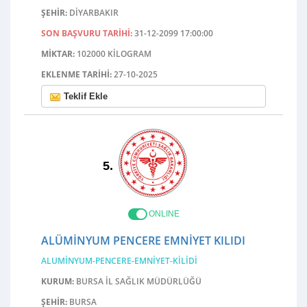
ŞEHIR:
DIYARBAKIR
SON BAŞVURU TARIHI:
31-12-2099 17:00:00
MIKTAR:
102000 KILOGRAM
EKLENME TARIHI:
27-10-2025
Teklif Ekle
5.
ONLINE
ALÜMINYUM PENCERE EMNIYET KILIDI
ALUMINYUM-PENCERE-EMNIYET-KILIDI
KURUM:
BURSA İL SAĞLIK MÜDÜRLÜĞÜ
ŞEHIR:
BURSA