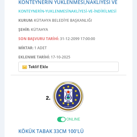
KONTEYNERIN YÜKLENMESI,NAKLIYESI VE İNDIRI
KONTEYNERIN-YUKLENMESINAKLIYESI-VE-INDIRILMESI
KURUM:
KÜTAHYA BELEDİYE BAŞKANLIĞI
ŞEHIR:
KÜTAHYA
SON BAŞVURU TARIHI:
31-12-2099 17:00:00
MIKTAR:
1 ADET
EKLENME TARIHI:
17-10-2025
Teklif Ekle
2.
ONLINE
KÖKÜK TABAK 33CM 100'LÜ