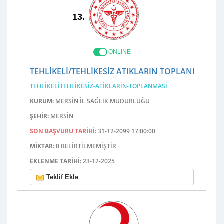
13.
ONLINE
TEHLIKELI/TEHLIKESIZ ATIKLARIN TOPLANMASI
TEHLIKELITEHLIKESIZ-ATIKLARIN-TOPLANMASI
KURUM:
MERSIN İL SAĞLIK MÜDÜRLÜĞÜ
ŞEHIR:
MERSIN
SON BAŞVURU TARIHI:
31-12-2099 17:00:00
MIKTAR:
0 BELIRTILMEMIŞTIR
EKLENME TARIHI:
23-12-2025
Teklif Ekle