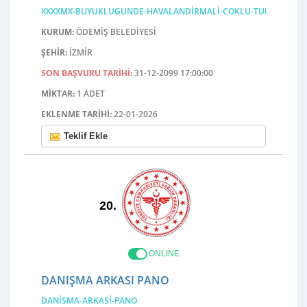
XXXXMX-BUYUKLUGUNDE-HAVALANDIRMALI-COKLU-TUNEL-URETI
KURUM:
ÖDEMIŞ BELEDIYESI
ŞEHIR:
İZMIR
SON BAŞVURU TARIHI:
31-12-2099 17:00:00
MIKTAR:
1 ADET
EKLENME TARIHI:
22-01-2026
Teklif Ekle
20.
ONLINE
DANIŞMA ARKASI PANO
DANISMA-ARKASI-PANO