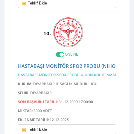
Teklif Ekle
10.
ONLINE
HASTABAŞI MONİTÖR SPO2 PROBU (NIHON KOH
HASTABASI-MONITOR-SPOX-PROBU-NIHON-KOHDENMARKA
KURUM:
DIYARBAKIR İL SAĞLIK MÜDÜRLÜĞÜ
ŞEHIR:
DIYARBAKIR
SON BAŞVURU TARIHI:
31-12-2099 17:00:00
MIKTAR:
3000 ADET
EKLENME TARIHI:
12-12-2025
Teklif Ekle