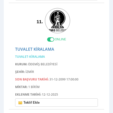
11.
ONLINE
TUVALET KIRALAMA
TUVALET-KIRALAMA
KURUM:
ÖDEMIŞ BELEDIYESI
ŞEHIR:
İZMIR
SON BAŞVURU TARIHI:
31-12-2099 17:00:00
MIKTAR:
1 BIRIM
EKLENME TARIHI:
12-12-2025
Teklif Ekle