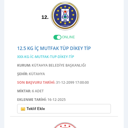
12.
ONLINE
12.5 KG İÇ MUTFAK TÜP DIKEY TIP
XXX-KG-IC-MUTFAK-TUP-DIKEY-TIP
KURUM:
KÜTAHYA BELEDİYE BAŞKANLIĞI
ŞEHIR:
KÜTAHYA
SON BAŞVURU TARIHI:
31-12-2099 17:00:00
MIKTAR:
6 ADET
EKLENME TARIHI:
16-12-2025
Teklif Ekle