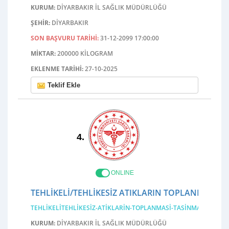
KURUM:
DIYARBAKIR İL SAĞLIK MÜDÜRLÜĞÜ
ŞEHIR:
DIYARBAKIR
SON BAŞVURU TARIHI:
31-12-2099 17:00:00
MIKTAR:
200000 KILOGRAM
EKLENME TARIHI:
27-10-2025
Teklif Ekle
4.
ONLINE
TEHLIKELI/TEHLIKESIZ ATIKLARIN TOPLANMASI, 
TEHLIKELITEHLIKESIZ-ATIKLARIN-TOPLANMASI-TASINMASI-ARA-
KURUM:
DIYARBAKIR İL SAĞLIK MÜDÜRLÜĞÜ