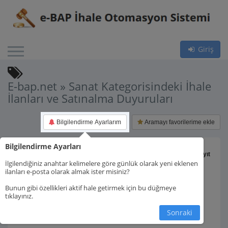
Giriş
E-bap.net » Sanat Kategorisindeki İhale
İlanları ve Satınalma Duyuruları
Bilgilendirme Ayarlarım
Aramayı favorilerime ekle
Bilgilendirme Ayarları
Toplam 8 kayıt
İlgilendiğiniz anahtar kelimelere göre günlük olarak yeni eklenen
ilanları e-posta olarak almak ister misiniz?
Bunun gibi özellikleri aktif hale getirmek için bu düğmeye
tıklayınız.
1.
Sonraki