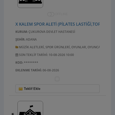
OFFLINE
X KALEM SPOR ALETI (PILATES LASTIĞI,TOPU,MIND
KURUM:
ÇUKUROVA DEVLET HASTANESI
ŞEHIR:
ADANA
MÜZIK ALETLERI, SPOR ÜRÜNLERI, OYUNLAR, OYUNCAKLAR, EL 
SON TEKLIF TARIHI: 10-08-2026 10:00
KOD:
********
EKLENME TARIHI:
06-08-2026
Teklif Ekle
5.