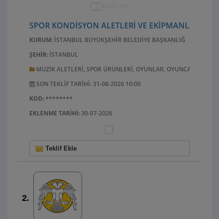
OFFLINE
SPOR KONDİSYON ALETLERİ VE EKİPMANLARI SAT
KURUM:
İSTANBUL BÜYÜKŞEHIR BELEDIYE BAŞKANLIĞI
ŞEHIR:
İSTANBUL
MÜZIK ALETLERI, SPOR ÜRÜNLERI, OYUNLAR, OYUNCAKLAR, EL 
SON TEKLIF TARIHI: 31-08-2026 10:00
KOD:
********
EKLENME TARIHI:
30-07-2026
Teklif Ekle
2.