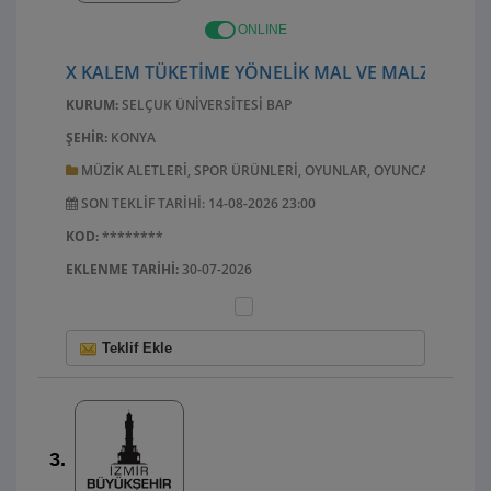
ONLINE
X KALEM TÜKETIME YÖNELIK MAL VE MALZEME AL
KURUM:
SELÇUK ÜNIVERSITESI BAP
ŞEHIR:
KONYA
MÜZIK ALETLERI, SPOR ÜRÜNLERI, OYUNLAR, OYUNCAKLAR, EL 
SON TEKLIF TARIHI: 14-08-2026 23:00
KOD:
********
EKLENME TARIHI:
30-07-2026
Teklif Ekle
3.