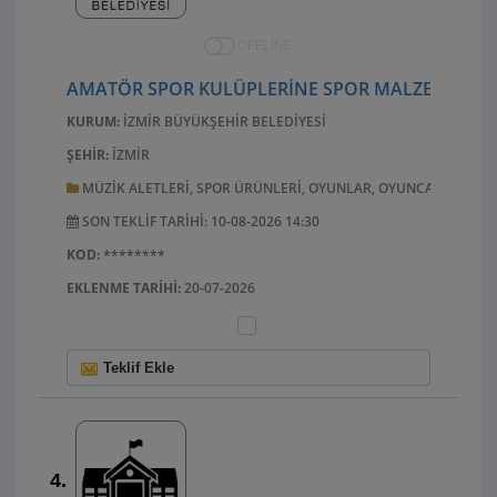
OFFLINE
AMATÖR SPOR KULÜPLERİNE SPOR MALZEMESİ AL
KURUM:
İZMIR BÜYÜKŞEHIR BELEDIYESI
ŞEHIR:
İZMIR
MÜZIK ALETLERI, SPOR ÜRÜNLERI, OYUNLAR, OYUNCAKLAR, EL 
SON TEKLIF TARIHI: 10-08-2026 14:30
KOD:
********
EKLENME TARIHI:
20-07-2026
Teklif Ekle
4.