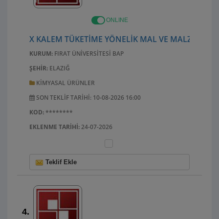
ONLINE
X KALEM TÜKETIME YÖNELIK MAL VE MALZEME AL
KURUM:
FIRAT ÜNIVERSITESI BAP
ŞEHIR:
ELAZIĞ
KIMYASAL ÜRÜNLER
SON TEKLIF TARIHI: 10-08-2026 16:00
KOD:
********
EKLENME TARIHI:
24-07-2026
Teklif Ekle
4.