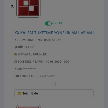
7.
ONLINE
XX KALEM TÜKETIME YÖNELIK MAL VE MALZEME A
KURUM:
FIRAT ÜNIVERSITESI BAP
ŞEHIR:
ELAZIĞ
KIMYASAL ÜRÜNLER
SON TEKLIF TARIHI: 10-08-2026 16:00
KOD:
********
EKLENME TARIHI:
27-07-2026
Teklif Ekle