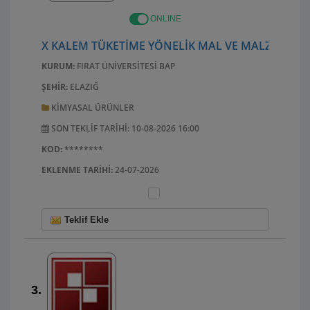
ONLINE
X KALEM TÜKETIME YÖNELIK MAL VE MALZEME AL
KURUM:
FIRAT ÜNIVERSITESI BAP
ŞEHIR:
ELAZIĞ
KIMYASAL ÜRÜNLER
SON TEKLIF TARIHI: 10-08-2026 16:00
KOD:
********
EKLENME TARIHI:
24-07-2026
Teklif Ekle
3.