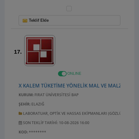
Teklif Ekle
17.
ONLINE
X KALEM TÜKETIME YÖNELIK MAL VE MALZEME AL
KURUM:
FIRAT ÜNIVERSITESI BAP
ŞEHIR:
ELAZIĞ
LABORATUAR, OPTIK VE HASSAS EKIPMANLARI (GÖZLÜK HARIÇ)
SON TEKLIF TARIHI: 10-08-2026 16:00
KOD:
********