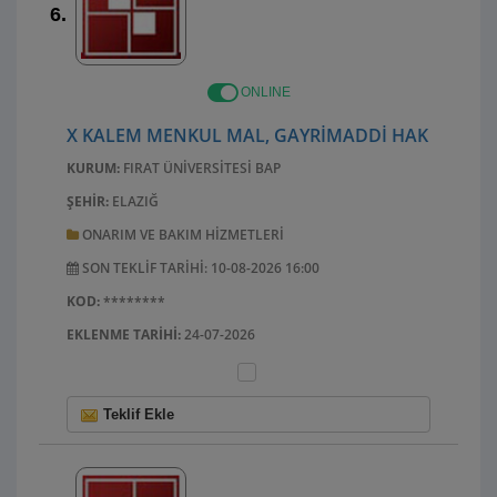
6.
ONLINE
X KALEM MENKUL MAL, GAYRIMADDI HAK ALIM, B
KURUM:
FIRAT ÜNIVERSITESI BAP
ŞEHIR:
ELAZIĞ
ONARIM VE BAKIM HIZMETLERI
SON TEKLIF TARIHI: 10-08-2026 16:00
KOD:
********
EKLENME TARIHI:
24-07-2026
Teklif Ekle