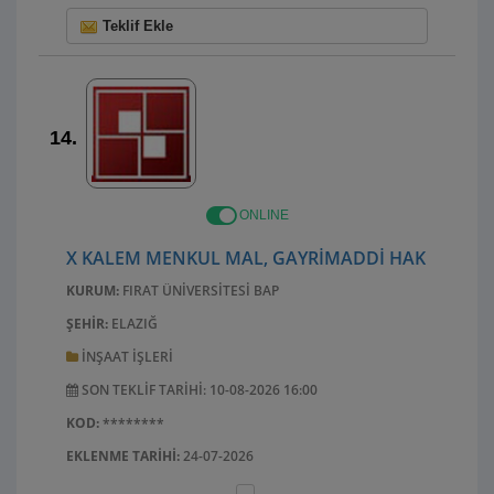
Teklif Ekle
14.
ONLINE
X KALEM MENKUL MAL, GAYRIMADDI HAK ALIM, B
KURUM:
FIRAT ÜNIVERSITESI BAP
ŞEHIR:
ELAZIĞ
İNŞAAT IŞLERI
SON TEKLIF TARIHI: 10-08-2026 16:00
KOD:
********
EKLENME TARIHI:
24-07-2026