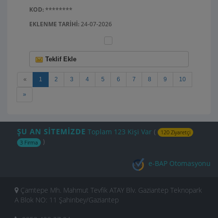
KOD:
********
EKLENME TARIHI:
24-07-2026
Teklif Ekle
«
1
2
3
4
5
6
7
8
9
10
»
ŞU AN SİTEMİZDE
Toplam 123 Kişi Var
(
120 Ziyaretçi
)
3 Firma
e-BAP Otomasyonu
Çamtepe Mh. Mahmut Tevfik ATAY Blv. Gaziantep Teknopark
A Blok NO: 11 Şahinbey/Gaziantep