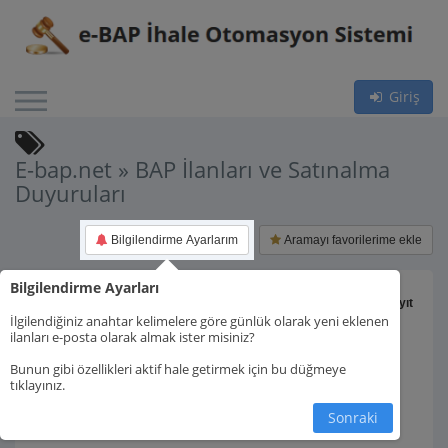
Giriş
E-bap.net » BAP İlanları ve Satınalma
Duyuruları
Bilgilendirme Ayarlarım
Aramayı favorilerime ekle
Bilgilendirme Ayarları
Toplam 449 kayıt
İlgilendiğiniz anahtar kelimelere göre günlük olarak yeni eklenen
ilanları e-posta olarak almak ister misiniz?
Bunun gibi özellikleri aktif hale getirmek için bu düğmeye
tıklayınız.
1.
Sonraki