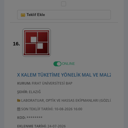
Teklif Ekle
16.
ONLINE
X KALEM TÜKETIME YÖNELIK MAL VE MALZEME AL
KURUM:
FIRAT ÜNIVERSITESI BAP
ŞEHIR:
ELAZIĞ
LABORATUAR, OPTIK VE HASSAS EKIPMANLARI (GÖZLÜK HARIÇ)
SON TEKLIF TARIHI: 10-08-2026 16:00
KOD:
********
EKLENME TARIHI:
24-07-2026