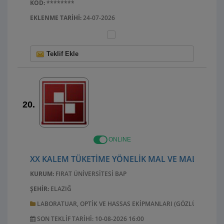
KOD:
********
EKLENME TARIHI:
24-07-2026
Teklif Ekle
20.
ONLINE
XX KALEM TÜKETIME YÖNELIK MAL VE MALZEME A
KURUM:
FIRAT ÜNIVERSITESI BAP
ŞEHIR:
ELAZIĞ
LABORATUAR, OPTIK VE HASSAS EKIPMANLARI (GÖZLÜK HARIÇ)
SON TEKLIF TARIHI: 10-08-2026 16:00