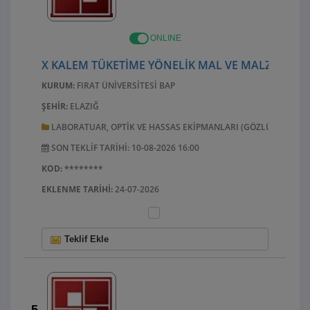
ONLINE
X KALEM TÜKETIME YÖNELIK MAL VE MALZEME AL
KURUM:
FIRAT ÜNIVERSITESI BAP
ŞEHIR:
ELAZIĞ
LABORATUAR, OPTIK VE HASSAS EKIPMANLARI (GÖZLÜK HARIÇ)
SON TEKLIF TARIHI: 10-08-2026 16:00
KOD:
********
EKLENME TARIHI:
24-07-2026
Teklif Ekle
5.