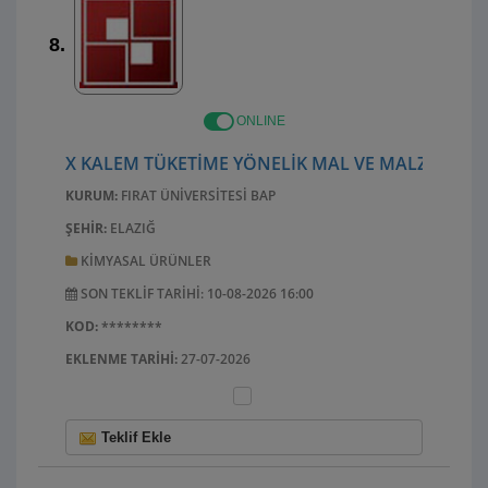
8.
ONLINE
X KALEM TÜKETIME YÖNELIK MAL VE MALZEME AL
KURUM:
FIRAT ÜNIVERSITESI BAP
ŞEHIR:
ELAZIĞ
KIMYASAL ÜRÜNLER
SON TEKLIF TARIHI: 10-08-2026 16:00
KOD:
********
EKLENME TARIHI:
27-07-2026
Teklif Ekle