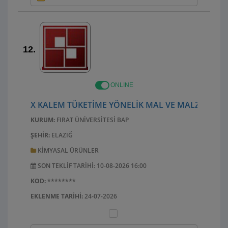
12.
ONLINE
X KALEM TÜKETIME YÖNELIK MAL VE MALZEME AL
KURUM:
FIRAT ÜNIVERSITESI BAP
ŞEHIR:
ELAZIĞ
KIMYASAL ÜRÜNLER
SON TEKLIF TARIHI: 10-08-2026 16:00
KOD:
********
EKLENME TARIHI:
24-07-2026