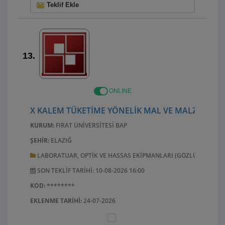
Teklif Ekle
13.
ONLINE
X KALEM TÜKETIME YÖNELIK MAL VE MALZEME AL
KURUM:
FIRAT ÜNIVERSITESI BAP
ŞEHIR:
ELAZIĞ
LABORATUAR, OPTIK VE HASSAS EKIPMANLARI (GÖZLÜK HARIÇ)
SON TEKLIF TARIHI: 10-08-2026 16:00
KOD:
********
EKLENME TARIHI:
24-07-2026