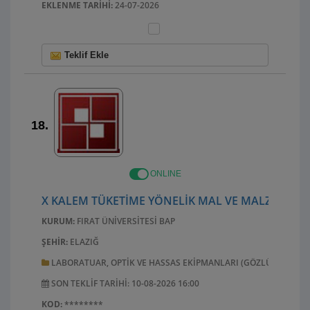
EKLENME TARIHI:
24-07-2026
Teklif Ekle
18.
ONLINE
X KALEM TÜKETIME YÖNELIK MAL VE MALZEME AL
KURUM:
FIRAT ÜNIVERSITESI BAP
ŞEHIR:
ELAZIĞ
LABORATUAR, OPTIK VE HASSAS EKIPMANLARI (GÖZLÜK HARIÇ)
SON TEKLIF TARIHI: 10-08-2026 16:00
KOD:
********