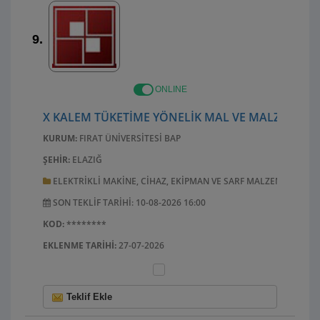
9.
ONLINE
X KALEM TÜKETIME YÖNELIK MAL VE MALZEME AL
KURUM:
FIRAT ÜNIVERSITESI BAP
ŞEHIR:
ELAZIĞ
ELEKTRIKLI MAKINE, CIHAZ, EKIPMAN VE SARF MALZEMELERI; 
SON TEKLIF TARIHI: 10-08-2026 16:00
KOD:
********
EKLENME TARIHI:
27-07-2026
Teklif Ekle