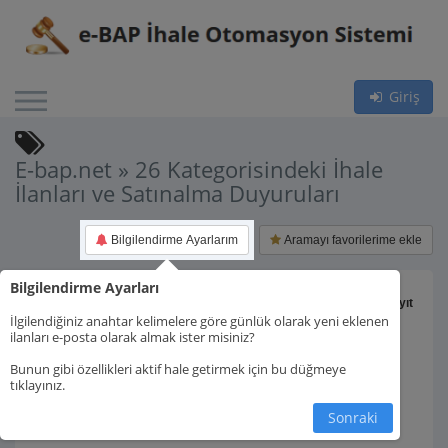
Giriş
E-bap.net » 26 Kategorisindeki İhale
İlanları ve Satınalma Duyuruları
Bilgilendirme Ayarlarım
Aramayı favorilerime ekle
Bilgilendirme Ayarları
Toplam 1 kayıt
İlgilendiğiniz anahtar kelimelere göre günlük olarak yeni eklenen
ilanları e-posta olarak almak ister misiniz?
Bunun gibi özellikleri aktif hale getirmek için bu düğmeye
tıklayınız.
1.
Sonraki