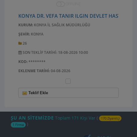
OFFLINE
KONYA DR. VEFA TANIR ILGIN DEVLET HASTANESI 
KURUM:
KONYA İL SAĞLIK MÜDÜRLÜĞÜ
ŞEHIR:
KONYA
26
SON TEKLIF TARIHI: 18-08-2026 10:00
KOD:
********
EKLENME TARIHI:
04-08-2026
Teklif Ekle
ŞU AN SİTEMİZDE
Toplam 171 Kişi Var
(
170 Ziyaretçi
)
1 Firma