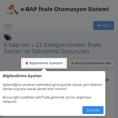
Giriş
E-bap.net » 22 Kategorisindeki İhale
İlanları ve Satınalma Duyuruları
Bilgilendirme Ayarlarım
Aramayı favorilerime ekle
Bilgilendirme Ayarları
Toplam 1 kayıt
İlgilendiğiniz anahtar kelimelere göre günlük olarak yeni eklenen
ilanları e-posta olarak almak ister misiniz?
Bunun gibi özellikleri aktif hale getirmek için bu düğmeye
tıklayınız.
1.
Sonraki