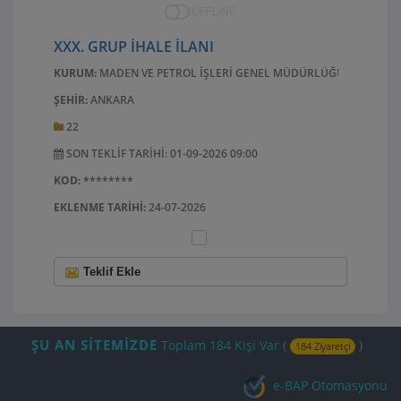
OFFLINE
XXX. GRUP İHALE İLANI
KURUM:
MADEN VE PETROL İŞLERİ GENEL MÜDÜRLÜĞÜ
ŞEHIR:
ANKARA
22
SON TEKLIF TARIHI: 01-09-2026 09:00
KOD:
********
EKLENME TARIHI:
24-07-2026
Teklif Ekle
ŞU AN SİTEMİZDE
Toplam 184 Kişi Var
(
)
184 Ziyaretçi
e-BAP Otomasyonu