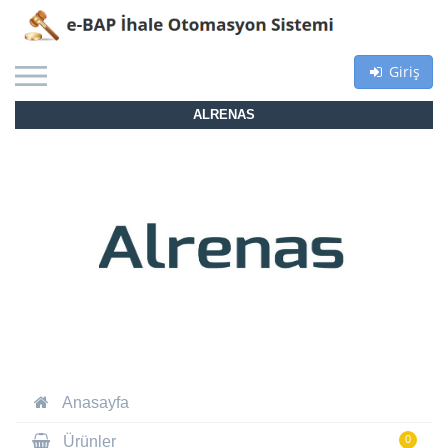
Giriş
ALRENAS
Anasayfa
Ürünler
0