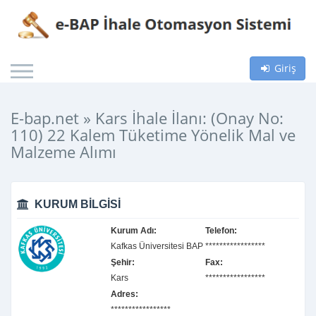
Giriş
E-bap.net » Kars İhale İlanı: (Onay No:
110) 22 Kalem Tüketime Yönelik Mal ve
Malzeme Alımı
KURUM BILGISI
Kurum Adı:
Telefon:
Kafkas Üniversitesi BAP
*****************
Şehir:
Fax:
Kars
*****************
Adres:
*****************