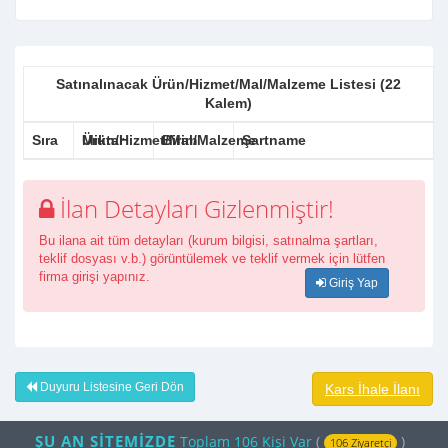
Satınalınacak Ürün/Hizmet/Mal/Malzeme Listesi (22
Kalem)
Sıra
Ürün/Hizmet/Mal/Malzeme
Miktar
Birim
Şartname
İlan Detayları Gizlenmiştir!
Bu ilana ait tüm detayları (kurum bilgisi, satınalma şartları,
teklif dosyası v.b.) görüntülemek ve teklif vermek için lütfen
firma girişi yapınız.
Giriş Yap
Duyuru Listesine Geri Dön
Kars İhale İlanı
ŞU AN SİTEMİZDE
Toplam 106 Kişi Var
(
)
106 Ziyaretçi