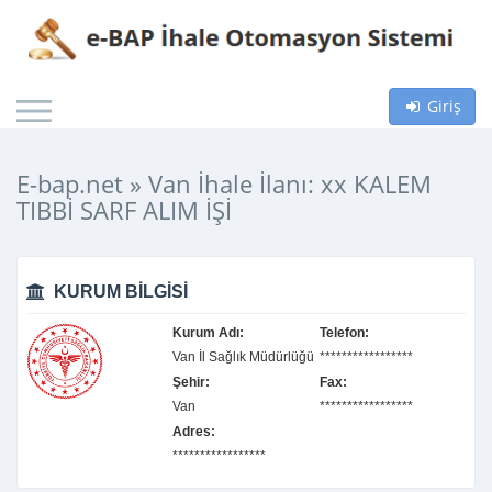
Giriş
E-bap.net » Van İhale İlanı: xx KALEM
TIBBİ SARF ALIM İŞİ
KURUM BILGISI
Kurum Adı:
Telefon:
Van İl Sağlık Müdürlüğü
*****************
Şehir:
Fax:
Van
*****************
Adres:
*****************