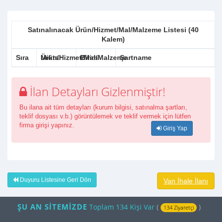
Satınalınacak Ürün/Hizmet/Mal/Malzeme Listesi (40
Kalem)
Sıra
Ürün/Hizmet/Mal/Malzeme
Miktar
Birim
Şartname
İlan Detayları Gizlenmiştir!
Bu ilana ait tüm detayları (kurum bilgisi, satınalma şartları,
teklif dosyası v.b.) görüntülemek ve teklif vermek için lütfen
firma girişi yapınız.
Giriş Yap
Duyuru Listesine Geri Dön
Van İhale İlanı
ŞU AN SİTEMİZDE
Toplam 134 Kişi Var
(
)
134 Ziyaretçi