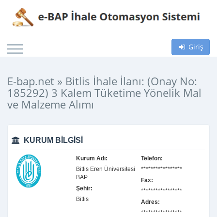
Giriş
E-bap.net » Bitlis İhale İlanı: (Onay No:
185292) 3 Kalem Tüketime Yönelik Mal
ve Malzeme Alımı
KURUM BILGISI
Kurum Adı:
Telefon:
Bitlis Eren Üniversitesi
*****************
BAP
Fax:
Şehir:
*****************
Bitlis
Adres:
*****************