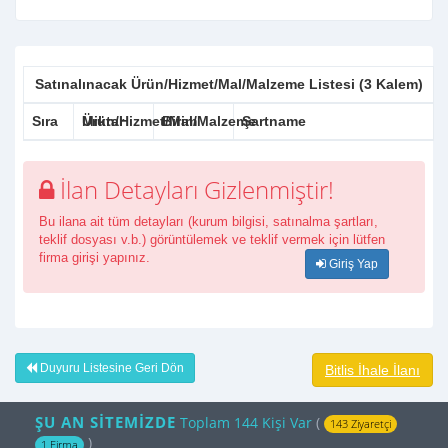
Satınalınacak Ürün/Hizmet/Mal/Malzeme Listesi (3 Kalem)
Sıra
Ürün/Hizmet/Mal/Malzeme
Miktar
Birim
Şartname
İlan Detayları Gizlenmiştir!
Bu ilana ait tüm detayları (kurum bilgisi, satınalma şartları,
teklif dosyası v.b.) görüntülemek ve teklif vermek için lütfen
firma girişi yapınız.
Giriş Yap
Duyuru Listesine Geri Dön
Bitlis İhale İlanı
ŞU AN SİTEMİZDE
Toplam 144 Kişi Var
(
143 Ziyaretçi
)
1 Firma