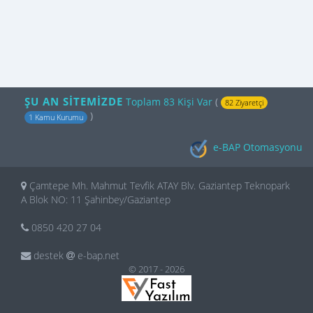
ŞU AN SİTEMİZDE
Toplam 83 Kişi Var
(
82 Ziyaretçi
)
1 Kamu Kurumu
e-BAP Otomasyonu
Çamtepe Mh. Mahmut Tevfik ATAY Blv. Gaziantep Teknopark
A Blok NO: 11 Şahinbey/Gaziantep
0850 420 27 04
destek
e-bap.net
© 2017 - 2026