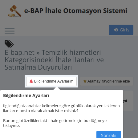
Giriş
E-bap.net » Temizlik hizmetleri
Kategorisindeki İhale İlanları ve
Satınalma Duyuruları
Bilgilendirme Ayarlarım
Aramayı favorilerime ekle
Bilgilendirme Ayarları
Toplam 0 kayıt
İlgilendiğiniz anahtar kelimelere göre günlük olarak yeni eklenen
ilanları e-posta olarak almak ister misiniz?
Bunun gibi özellikleri aktif hale getirmek için bu düğmeye
tıklayınız.
Sonraki