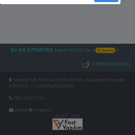
ŞU AN SİTEMİZDE
Toplam 83 Kişi Var
(
)
83 Ziyaretçi
e-BAP Otomasyonu
Çamtepe Mh. Mahmut Tevfik ATAY Blv. Gaziantep Teknopark
A Blok NO: 11 Şahinbey/Gaziantep
0850 420 27 04
destek
e-bap.net
© 2017 - 2026