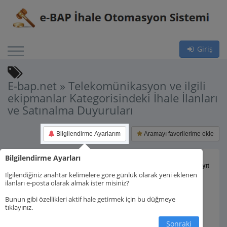
Giriş
E-bap.net » Telekomünikasyon ve ilgili
ekipmanlar Kategorisindeki İhale İlanları
ve Satınalma Duyuruları
Bilgilendirme Ayarlarım
Aramayı favorilerime ekle
Bilgilendirme Ayarları
Toplam 23 kayıt
İlgilendiğiniz anahtar kelimelere göre günlük olarak yeni eklenen
ilanları e-posta olarak almak ister misiniz?
Bunun gibi özellikleri aktif hale getirmek için bu düğmeye
tıklayınız.
1.
Sonraki