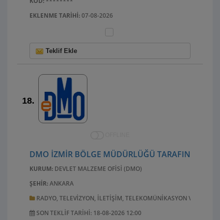
KOD:
********
EKLENME TARIHI:
07-08-2026
Teklif Ekle
18.
OFFLINE
DMO İZMIR BÖLGE MÜDÜRLÜĞÜ TARAFINDAN EGE ÜN
KURUM:
DEVLET MALZEME OFISI (DMO)
ŞEHIR:
ANKARA
RADYO, TELEVIZYON, ILETIŞIM, TELEKOMÜNIKASYON VE ILGILI
SON TEKLIF TARIHI: 18-08-2026 12:00