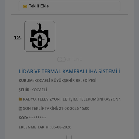
Teklif Ekle
12.
OFFLINE
LİDAR VE TERMAL KAMERALI İHA SİSTEMİ İLE BU
KURUM:
KOCAELI BÜYÜKŞEHIR BELEDIYESI
ŞEHIR:
KOCAELI
RADYO, TELEVIZYON, ILETIŞIM, TELEKOMÜNIKASYON VE ILGILI
SON TEKLIF TARIHI: 21-08-2026 15:00
KOD:
********
EKLENME TARIHI:
06-08-2026