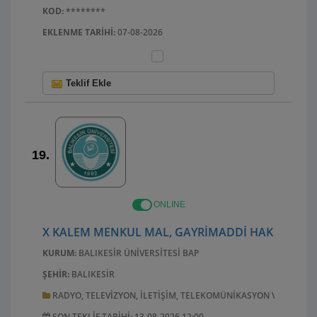
KOD:
********
EKLENME TARIHI:
07-08-2026
Teklif Ekle
19.
ONLINE
X KALEM MENKUL MAL, GAYRIMADDI HAK ALIM, B
KURUM:
BALIKESIR ÜNIVERSITESI BAP
ŞEHIR:
BALIKESIR
RADYO, TELEVIZYON, ILETIŞIM, TELEKOMÜNIKASYON VE ILGILI
SON TEKLIF TARIHI: 13-08-2026 12:00