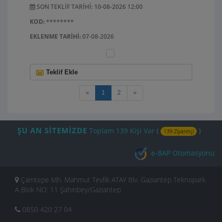
SON TEKLIF TARIHI: 10-08-2026 12:00
KOD:
********
EKLENME TARIHI:
07-08-2026
Teklif Ekle
«
1
2
»
ŞU AN SİTEMİZDE
Toplam 139 Kişi Var
(
)
139 Ziyaretçi
e-BAP Otomasyonu
Çamtepe Mh. Mahmut Tevfik ATAY Blv. Gaziantep Teknopark
A Blok NO: 11 Şahinbey/Gaziantep
0850 420 27 04