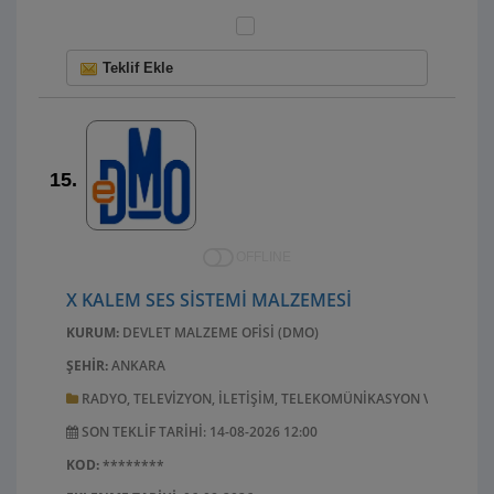
Teklif Ekle
15.
OFFLINE
X KALEM SES SISTEMI MALZEMESI
KURUM:
DEVLET MALZEME OFISI (DMO)
ŞEHIR:
ANKARA
RADYO, TELEVIZYON, ILETIŞIM, TELEKOMÜNIKASYON VE ILGILI
SON TEKLIF TARIHI: 14-08-2026 12:00
KOD:
********