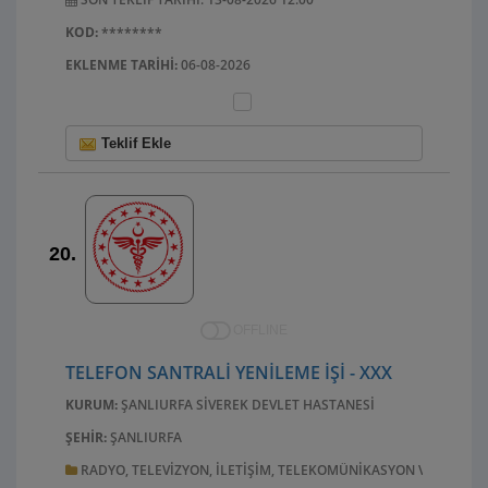
KOD:
********
EKLENME TARIHI:
06-08-2026
Teklif Ekle
20.
OFFLINE
TELEFON SANTRALİ YENİLEME İŞİ - XXX
KURUM:
ŞANLIURFA SIVEREK DEVLET HASTANESI
ŞEHIR:
ŞANLIURFA
RADYO, TELEVIZYON, ILETIŞIM, TELEKOMÜNIKASYON VE ILGILI