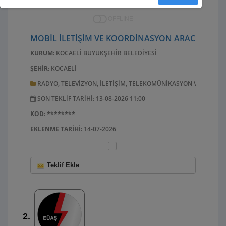
OFFLINE
MOBIL İLETIŞIM VE KOORDINASYON ARACI ALIMI
KURUM:
KOCAELI BÜYÜKŞEHIR BELEDIYESI
ŞEHIR:
KOCAELI
RADYO, TELEVIZYON, ILETIŞIM, TELEKOMÜNIKASYON VE ILGILI
SON TEKLIF TARIHI: 13-08-2026 11:00
KOD:
********
EKLENME TARIHI:
14-07-2026
Teklif Ekle
2.