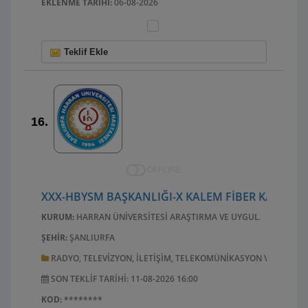
EKLENME TARIHI:
06-08-2026
Teklif Ekle
16.
OFFLINE
XXX-HBYSM BAŞKANLIĞI-X KALEM FİBER KABLO A
KURUM:
HARRAN ÜNIVERSITESI ARAŞTIRMA VE UYGULAMA HASTA
ŞEHIR:
ŞANLIURFA
RADYO, TELEVIZYON, ILETIŞIM, TELEKOMÜNIKASYON VE ILGILI
SON TEKLIF TARIHI: 11-08-2026 16:00
KOD:
********