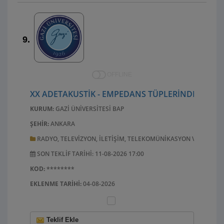
9.
OFFLINE
XX ADETAKUSTIK - EMPEDANS TÜPLERINDE AKUSTI
KURUM:
GAZI ÜNIVERSITESI BAP
ŞEHIR:
ANKARA
RADYO, TELEVIZYON, ILETIŞIM, TELEKOMÜNIKASYON VE ILGILI
SON TEKLIF TARIHI: 11-08-2026 17:00
KOD:
********
EKLENME TARIHI:
04-08-2026
Teklif Ekle