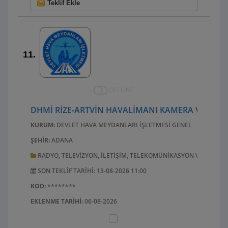
Teklif Ekle
11.
OFFLINE
DHMİ RIZE-ARTVIN HAVALIMANI KAMERA VE SWIT
KURUM:
DEVLET HAVA MEYDANLARI İŞLETMESI GENEL MÜDÜRLÜ
ŞEHIR:
ADANA
RADYO, TELEVIZYON, ILETIŞIM, TELEKOMÜNIKASYON VE ILGILI
SON TEKLIF TARIHI: 13-08-2026 11:00
KOD:
********
EKLENME TARIHI:
06-08-2026