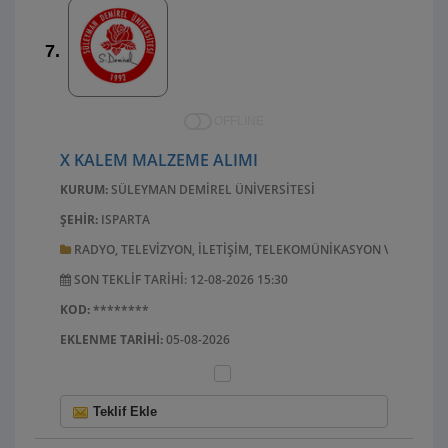
7.
OFFLINE
X KALEM MALZEME ALIMI
KURUM:
SÜLEYMAN DEMIREL ÜNIVERSITESI
ŞEHIR:
ISPARTA
RADYO, TELEVIZYON, ILETIŞIM, TELEKOMÜNIKASYON VE ILGILI
SON TEKLIF TARIHI: 12-08-2026 15:30
KOD:
********
EKLENME TARIHI:
05-08-2026
Teklif Ekle