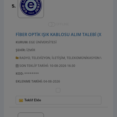
5.
OFFLINE
FIBER OPTIK IŞIK KABLOSU ALIM TALEBI (X,X-X
KURUM:
EGE ÜNIVERSITESI
ŞEHIR:
İZMIR
RADYO, TELEVIZYON, ILETIŞIM, TELEKOMÜNIKASYON VE ILGILI
SON TEKLIF TARIHI: 10-08-2026 16:30
KOD:
********
EKLENME TARIHI:
04-08-2026
Teklif Ekle