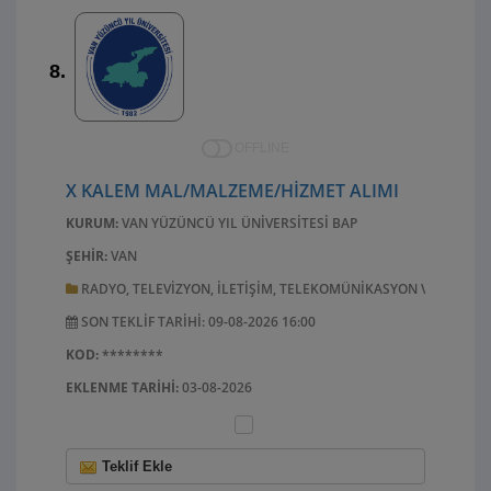
8.
OFFLINE
X KALEM MAL/MALZEME/HIZMET ALIMI
KURUM:
VAN YÜZÜNCÜ YIL ÜNIVERSITESI BAP
ŞEHIR:
VAN
RADYO, TELEVIZYON, ILETIŞIM, TELEKOMÜNIKASYON VE ILGILI
SON TEKLIF TARIHI: 09-08-2026 16:00
KOD:
********
EKLENME TARIHI:
03-08-2026
Teklif Ekle