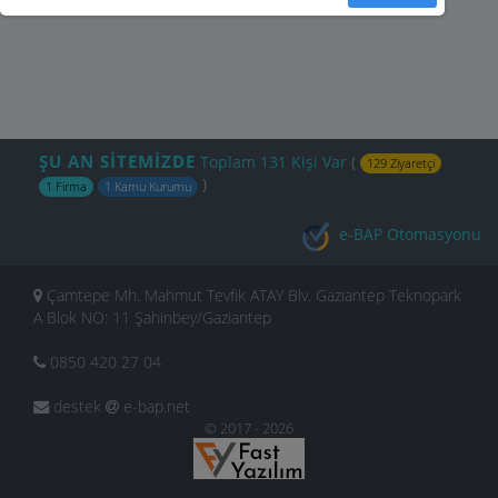
ŞU AN SİTEMİZDE
Toplam 131 Kişi Var
(
129 Ziyaretçi
)
1 Firma
1 Kamu Kurumu
e-BAP Otomasyonu
Çamtepe Mh. Mahmut Tevfik ATAY Blv. Gaziantep Teknopark
A Blok NO: 11 Şahinbey/Gaziantep
0850 420 27 04
destek
e-bap.net
© 2017 - 2026