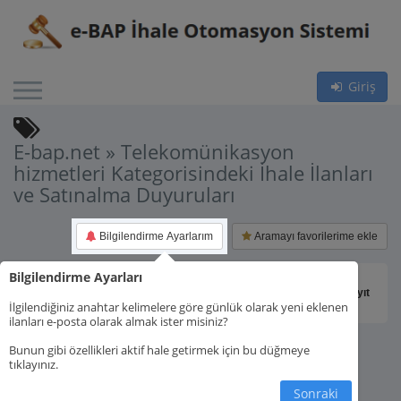
Giriş
E-bap.net » Telekomünikasyon
hizmetleri Kategorisindeki İhale İlanları
ve Satınalma Duyuruları
Bilgilendirme Ayarlarım
Aramayı favorilerime ekle
Bilgilendirme Ayarları
Toplam 0 kayıt
İlgilendiğiniz anahtar kelimelere göre günlük olarak yeni eklenen
ilanları e-posta olarak almak ister misiniz?
Bunun gibi özellikleri aktif hale getirmek için bu düğmeye
tıklayınız.
Sonraki